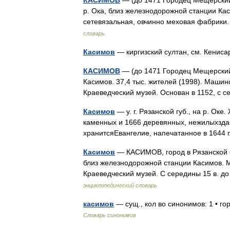
КАСИМОВ
— (до 1471 Городец Мещерский)
р. Ока, близ железнодорожной станции Кас
сетевязальная, овчинно меховая фабрик
словарь
Касимов
— киргизский султан, см. Кени
КАСИМОВ
— (до 1471 Городец Мещерский), 
Касимов. 37,4 тыс. жителей (1998). Машин
Краеведческий музей. Основан в 1152, с
Касимов
— у. г. Рязанской губ., на р. Ок
каменных и 1666 деревянных, нежилыхзда
хранитсяЕвангелие, напечатанное в 1644
Касимов
— КАСИМОВ, город в Рязанской об
близ железнодорожной станции Касимов. 
Краеведческий музей. С середины 15 в. 
энциклопедический словарь
касимов
— сущ., кол во синонимов: 1 • г
Словарь синонимов