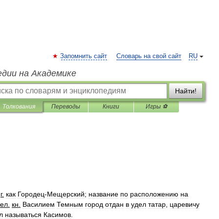
Запомнить сайт
Словарь на свой сайт
RU
едии на Академике
Найти!
Толкования
Переводы
Книги
Игры ⚽
г
.
как
Городец
-
Мещерский
;
название
по
расположению
на
вел
.
кн
.
Василием
Темным
город
отдан
в
удел
татар
,
царевичу
л
называться
Касимов
.