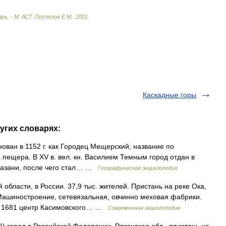
арь
. -
М:
АСТ
.
Поспелов
Е
.
М
.
.
2001
.
Каскадные горы
угих словарях:
нован в 1152 г. как Городец Мещерский; название по
пещера. В XV в. вел. кн. Василием Темным город отдан в
 Казани, после чего стал… …
Географическая энциклопедия
бласти, в России. 37,9 тыс. жителей. Пристань на реке Ока,
Машиностроение, сетевязальная, овчинно меховая фабрики.
до 1681 центр Касимовского… …
Современная энциклопедия