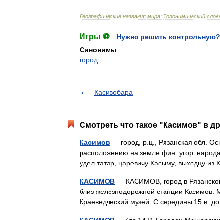
Географические
названия
мира:
Топонимический
слов
Игры ⚽
Нужно решить контрольную?
Синонимы
:
город
Касивобара
Смотреть что такое "Касимов" в др
Касимов
— город, р.ц., Рязанская обл. Ос
расположению на земле фин. угор. народа 
удел татар, царевичу Касыму, выходцу из
КАСИМОВ
— КАСИМОВ, город в Рязанской о
близ железнодорожной станции Касимов. 
Краеведческий музей. С середины 15 в. 