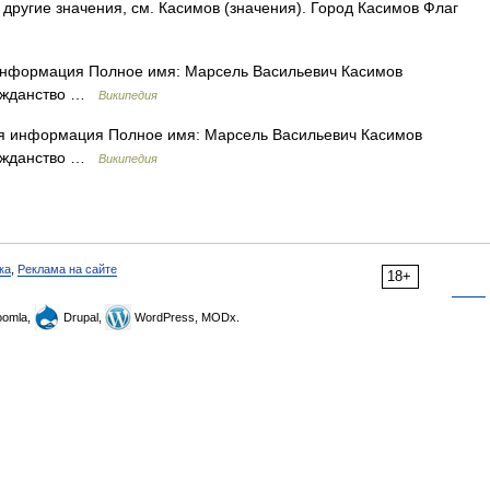
другие значения, см. Касимов (значения). Город Касимов Флаг
формация Полное имя: Марсель Васильевич Касимов
ражданство …
Википедия
 информация Полное имя: Марсель Васильевич Касимов
ражданство …
Википедия
ка
,
Реклама на сайте
18+
omla,
Drupal,
WordPress, MODx.