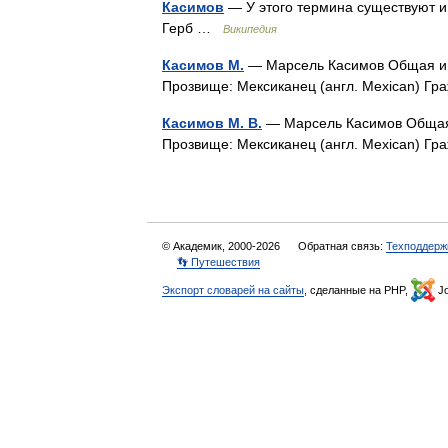
Касимов
— У этого термина существуют и 
Герб …
Википедия
Касимов М.
— Марсель Касимов Общая ин
Прозвище: Мексиканец (англ. Mexican) Г
Касимов М. В.
— Марсель Касимов Общая
Прозвище: Мексиканец (англ. Mexican) Г
© Академик, 2000-2026
Обратная связь:
Техподдерж
👣 Путешествия
Экспорт словарей на сайты
, сделанные на PHP,
Jo