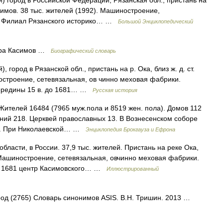
 город в Российской Федерации, Рязанская обл., пристань на
имов. 38 тыс. жителей (1992). Машиностроение,
и. Филиал Рязанского историко… …
Большой Энциклопедический
сара Касимов …
Биографический словарь
город в Рязанской обл., пристань на р. Ока, близ ж. д. ст.
остроение, сетевязальная, ов чинно меховая фабрики.
 середины 15 в. до 1681… …
Русская история
е. Жителей 16484 (7965 муж.пола и 8519 жен. пола). Домов 112
ний 218. Церквей православных 13. В Вознесенском соборе
 г. При Николаевской… …
Энциклопедия Брокгауза и Ефрона
ласти, в России. 37,9 тыс. жителей. Пристань на реке Ока,
Машиностроение, сетевязальная, овчинно меховая фабрики.
до 1681 центр Касимовского… …
Иллюстрированный
ород (2765) Словарь синонимов ASIS. В.Н. Тришин. 2013 …