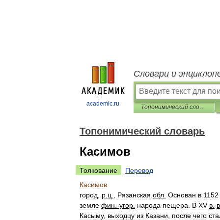
Словари и энциклоп
academic.ru
Топонимический словарь
Топонимический словарь
Касимов
Толкование
Перевод
Касимов
город
,
р
.
ц
.
,
Рязанская
обл
.
Основан
в
1152
земле
фин
.-
угор
.
народа
пещера
.
В
XV
в
.
Касыму
,
выходцу
из
Казани
,
после
чего
ста